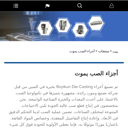
>
منتجات
>
أجزاء الصب يموت
بيت
أجزاء الصب يموت
تم تصنيع أجزاء Boyikun Die-Casting بخبرة في الصين من قبل
شركة تصنيع ومورد رائدة، مشهورة بتميزها في تكنولوجيا الصب.
بالاعتماد على أحدث المعدات والخبرة الصناعية الواسعة، نحن
متخصصون في إنتاج قطع صب عالية الجودة تلبي الاحتياجات
المتنوعة لمختلف الصناعات. تضمن عملية الصب لدينا التحكم الدقيق
في الأبعاد، وإعادة إنتاج التفاصيل المعقدة، وخصائص المواد الفائقة.
باعتبارنا موردًا موثوقًا به، فإننا نعطي الأولوية للجودة فوق كل شيء