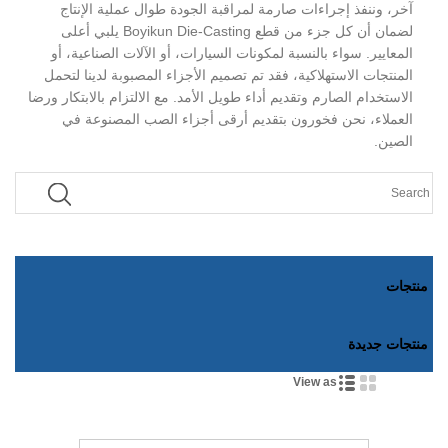
آخر، وننفذ إجراءات صارمة لمراقبة الجودة طوال عملية الإنتاج
لضمان أن كل جزء من قطع Boyikun Die-Casting يلبي أعلى
المعايير. سواء بالنسبة لمكونات السيارات، أو الآلات الصناعية، أو
المنتجات الاستهلاكية، فقد تم تصميم الأجزاء المصبوبة لدينا لتحمل
الاستخدام الصارم وتقديم أداء طويل الأمد. مع الالتزام بالابتكار ورضا
العملاء، نحن فخورون بتقديم أرقى أجزاء الصب المصنوعة في
الصين.
منتجات
منتجات جديدة
View as