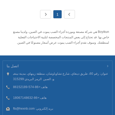
1
Boyikun هي شركة مصنعة وموردة أجزاء الصب يموت في الصين، ولدينا مصنع
خاص بها. قد تحتاج إلى بعض المنتجات المخصصة لتلبية الاحتياجات الفعلية
لمنطقتك. وسوف نقدم أجزاء الصب يموت عرض أسعار مصنوعًا في الصين.
اتصل بنا
عنوان: رقم 60، طريق دينغاي، شارع تشاوباوشان، منطقة زينهاي، مدينة نينغب
و، الصين الرمز البريدي:315299
هاتف:
+86-574-86152189
هاتف:
+86-18067148632
بريد إلكتروني:
fts@hexnb.com